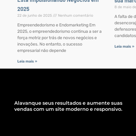
sua mar
8 de maio d
2025
22 de junho de 2025
Nenhum comentário
A falta de 
desencoraj
Empreendedorismo e Endomarketing Em
defensores
2025, o empreendedorismo continua a ser a
candidatos
força motriz por trás de novos negócios e
inovações. No entanto, o sucesso
Leia mais »
empresarial não depende
Leia mais »
Alavanque seus resultados e aumente suas
vendas com um site moderno e responsivo.