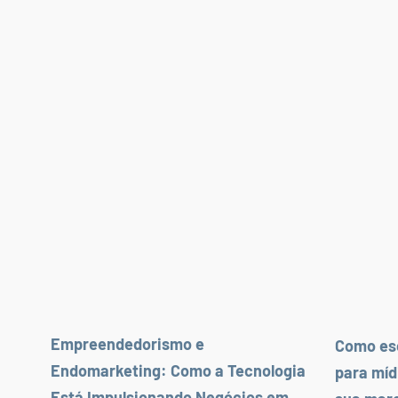
Empreendedorismo e
Como esc
Endomarketing: Como a Tecnologia
para míd
Está Impulsionando Negócios em