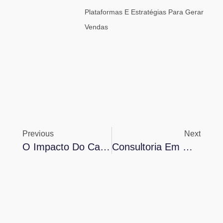
Plataformas E Estratégias Para Gerar
Vendas
Previous
Next
O Impacto Do Capital Social No Sucesso Do Seu MEI
Consultoria Em Marketing Digital: O Que Você Precisa Saber Para Alavancar Seu Negócio