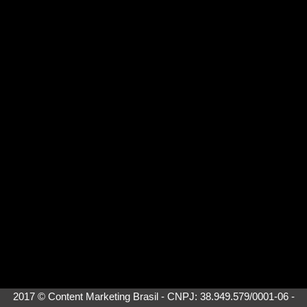
2017 © Content Marketing Brasil - CNPJ: 38.949.579/0001-06 -