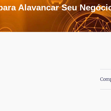
para Alavancar Seu Negóci
Comp