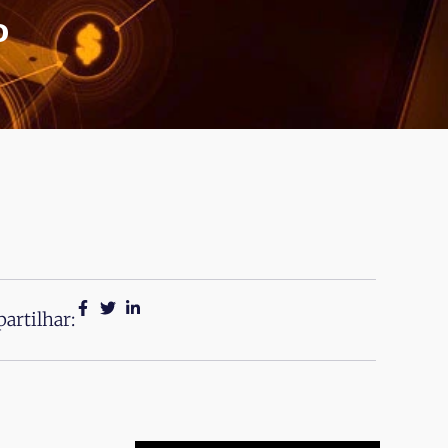
o
artilhar: