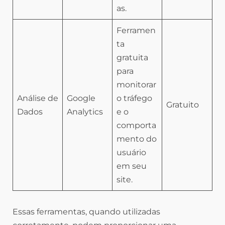
as.
Ferramen
ta
gratuita
para
monitorar
Análise de
Google
o tráfego
Gratuito
Dados
Analytics
e o
comporta
mento do
usuário
em seu
site.
Essas ferramentas, quando utilizadas