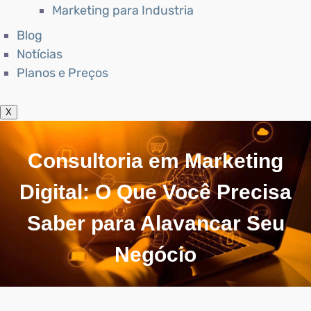
Marketing para Industria
Blog
Notícias
Planos e Preços
X
Consultoria em Marketing
Digital: O Que Você Precisa
Saber para Alavancar Seu
Negócio