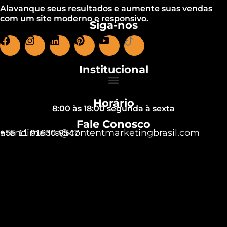
Alavanque seus resultados e aumente suas vendas
com um site moderno e responsivo.
Siga-nos
Institucional
Horário
8:00 às 18:00 segunda à sexta
Fale Conosco
atendimento@contentmarketingbrasil.com
+55 11 91630-9547