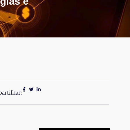
gias e
artilhar: