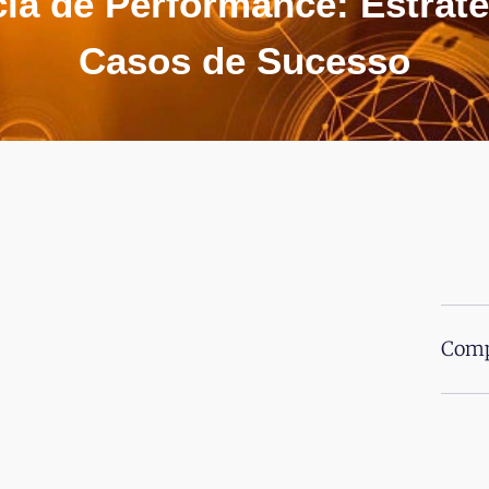
ia de Performance: Estraté
Casos de Sucesso
Comp