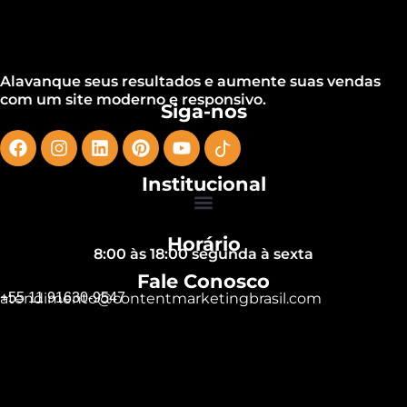
Alavanque seus resultados e aumente suas vendas
com um site moderno e responsivo.
Siga-nos
Institucional
Horário
8:00 às 18:00 segunda à sexta
Fale Conosco
+55 11 91630-9547
atendimento@contentmarketingbrasil.com