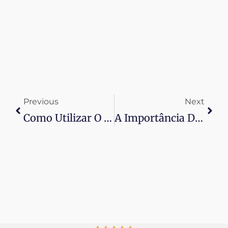
Previous
Next
Como Utilizar O Marketing De Dados Para Tomar Decisões Estratégicas
A Importância Do Marketing De Voz Na Era Dos Assistentes Virtuais