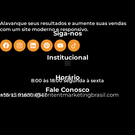
Alavanque seus resultados e aumente suas vendas
com um site moderno e responsivo.
Siga-nos
Institucional
Horário
8:00 às 18:00 segunda à sexta
Fale Conosco
atendimento@contentmarketingbrasil.com
+55 11 91630-9547