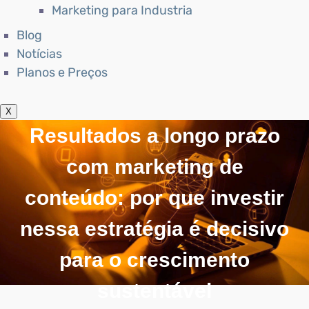
Marketing para Industria
Blog
Notícias
Planos e Preços
X
Resultados a longo prazo
com marketing de
conteúdo: por que investir
nessa estratégia é decisivo
para o crescimento
sustentável