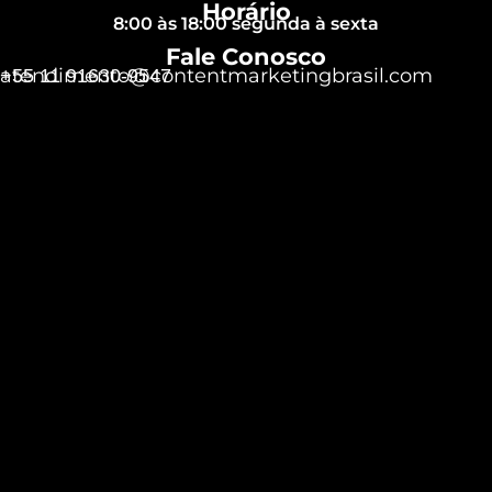
Horário
8:00 às 18:00 segunda à sexta
Fale Conosco
atendimento@contentmarketingbrasil.com
+55 11 91630-9547