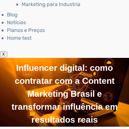
Marketing para Industria
Blog
Notícias
Planos e Preços
Home test
X
Influencer digital: como
contratar com a Content
Marketing Brasil e
transformar influência em
resultados reais