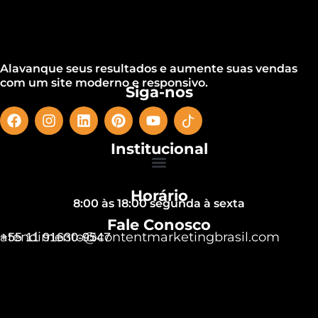
Alavanque seus resultados e aumente suas vendas
com um site moderno e responsivo.
Siga-nos
Institucional
Horário
8:00 às 18:00 segunda à sexta
Fale Conosco
atendimento@contentmarketingbrasil.com
+55 11 91630-9547