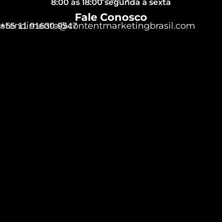
8:00 às 18:00 segunda à sexta
Fale Conosco
atendimento@contentmarketingbrasil.com
+55 11 91630-9547