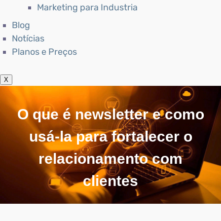
Marketing para Industria
Blog
Notícias
Planos e Preços
X
O que é newsletter e como
usá-la para fortalecer o
relacionamento com
clientes