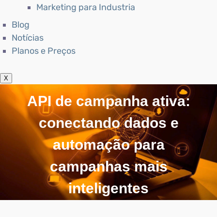
Marketing para Industria
Blog
Notícias
Planos e Preços
X
API de campanha ativa:
conectando dados e
automação para
campanhas mais
inteligentes