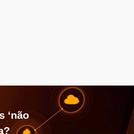
s ‘não
ca?