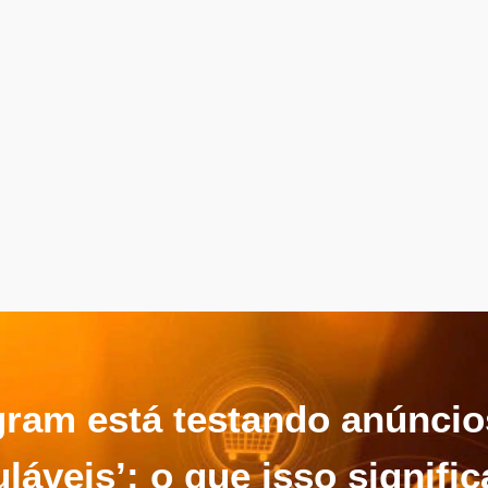
gram está testando anúncio
láveis’: o que isso signifi