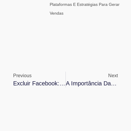
Plataformas E Estratégias Para Gerar
Vendas
Previous
Next
Excluir Facebook: Passo A Passo Para Uma Desconexão Segura
A Importância Da Mensagem De Ausência No WhatsApp Para Profissionais