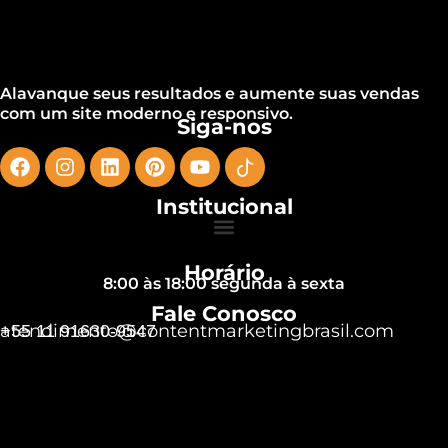
Alavanque seus resultados e aumente suas vendas
com um site moderno e responsivo.
Siga-nos
Institucional
Horário
8:00 às 18:00 segunda à sexta
Fale Conosco
atendimento@contentmarketingbrasil.com
+55 11 91630-9547