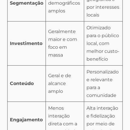
Segmentação
demográficos
por interesses
amplos
locais
Otimizado
Geralmente
para o público
maior e com
Investimento
local, com
foco em
melhor custo-
massa
benefício
Personalizado
Geral e de
e relevante
Conteúdo
alcance
para a
amplo
comunidade
Menos
Alta interação
interação
e fidelização
Engajamento
direta com a
por meio de