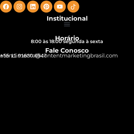
Institucional
Horário
8:00 às 18:00 segunda à sexta
Fale Conosco
atendimento@contentmarketingbrasil.com
+55 11 91630-9547