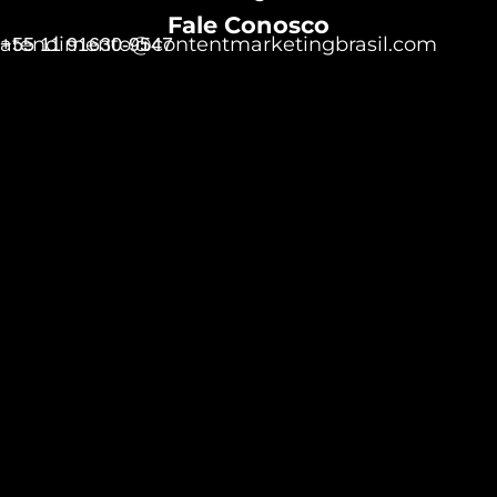
Fale Conosco
atendimento@contentmarketingbrasil.com
+55 11 91630-9547