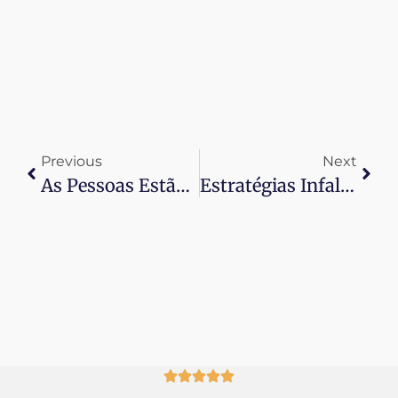
Previous
Next
As Pessoas Estão Realmente Usando O ChatGPT Em Vez Do Google?
Estratégias Infalíveis: Como Melhorar O Engajamento No Instagram