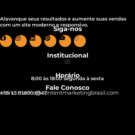
Alavanque seus resultados e aumente suas vendas
com um site moderno e responsivo.
Siga-nos
Institucional
Horário
8:00 às 18:00 segunda à sexta
Fale Conosco
atendimento@contentmarketingbrasil.com
+55 11 91630-9547