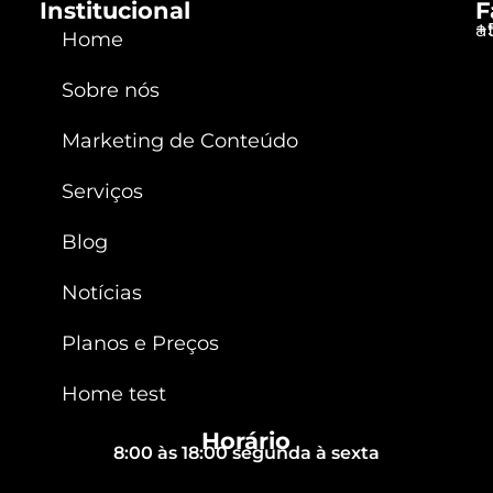
Institucional
F
a
+
Home
Sobre nós
Marketing de Conteúdo
Serviços
Blog
Notícias
Planos e Preços
Home test
Horário
8:00 às 18:00 segunda à sexta