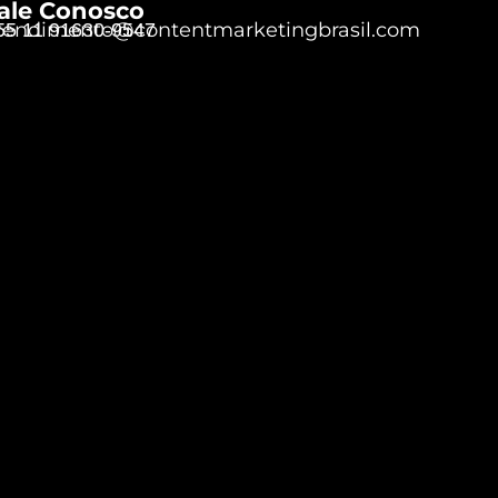
ale Conosco
tendimento@contentmarketingbrasil.com
55 11 91630-9547