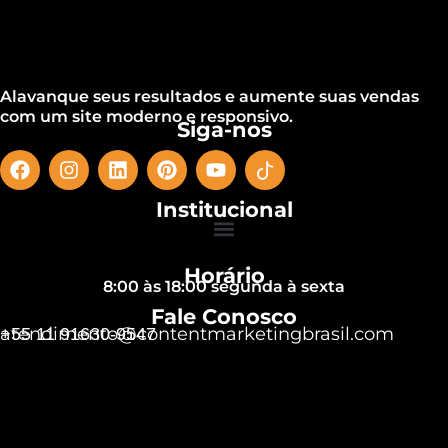
Alavanque seus resultados e aumente suas vendas
com um site moderno e responsivo.
Siga-nos
Institucional
Horário
8:00 às 18:00 segunda à sexta
Fale Conosco
atendimento@contentmarketingbrasil.com
+55 11 91630-9547