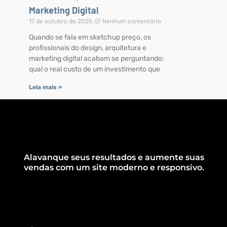
Marketing Digital
17 de outubro de 2025
Nenhum comentário
Quando se fala em sketchup preço, os
profissionais do design, arquitetura e
marketing digital acabam se perguntando:
qual o real custo de um investimento que
Leia mais »
Alavanque seus resultados e aumente suas
vendas com um site moderno e responsivo.