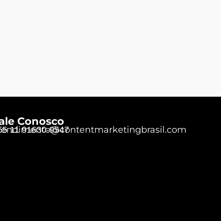
ale Conosco
tendimento@contentmarketingbrasil.com
55 11 91630-9547