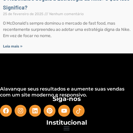
Significa?
25 de fevereiro de 2025
Nenhum comentário
O McDonald’s sempre dominou o mercado de fast food, mas
recentemente surpreendeu ao adotar uma estratégia digna da Nike.
Em vez de focar no nome,
Leia mais »
Alavanque seus resultados e aumente suas vendas
com um site moderno e responsivo.
Siga-nos
Institucional