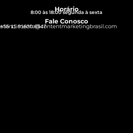
Horário
8:00 às 18:00 segunda à sexta
Fale Conosco
atendimento@contentmarketingbrasil.com
+55 11 91630-9547