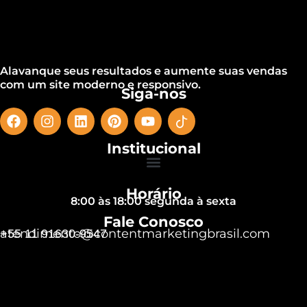
Alavanque seus resultados e aumente suas vendas
com um site moderno e responsivo.
Siga-nos
Institucional
Horário
8:00 às 18:00 segunda à sexta
Fale Conosco
atendimento@contentmarketingbrasil.com
+55 11 91630-9547