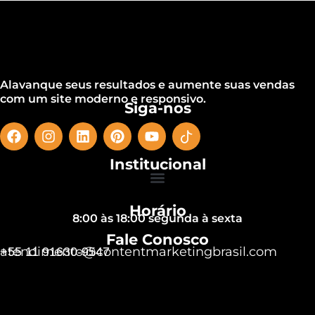
Alavanque seus resultados e aumente suas vendas
com um site moderno e responsivo.
Siga-nos
Institucional
Horário
8:00 às 18:00 segunda à sexta
Fale Conosco
atendimento@contentmarketingbrasil.com
+55 11 91630-9547