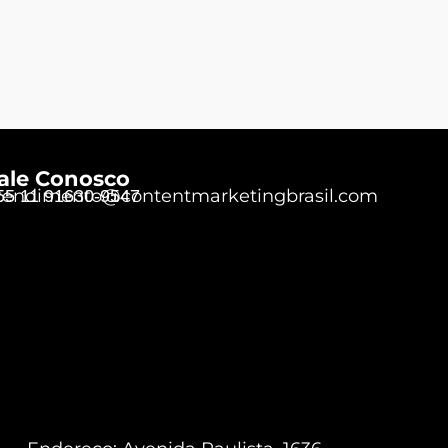
ale Conosco
tendimento@contentmarketingbrasil.com
55 11 91630-9547