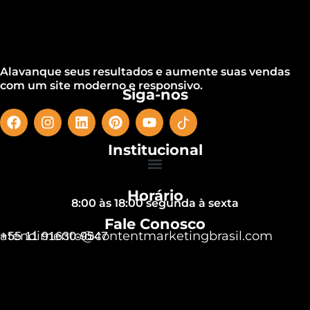
Alavanque seus resultados e aumente suas vendas
com um site moderno e responsivo.
Siga-nos
Institucional
Horário
8:00 às 18:00 segunda à sexta
Fale Conosco
atendimento@contentmarketingbrasil.com
+55 11 91630-9547