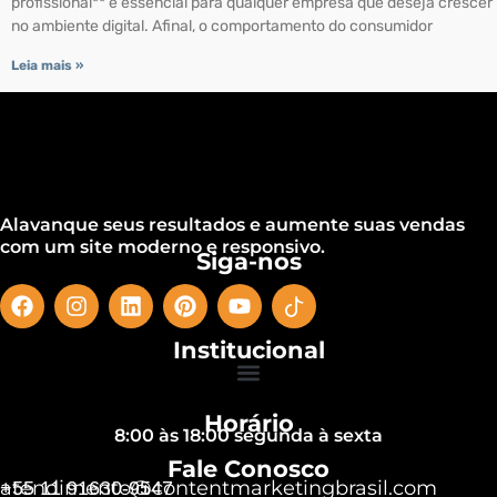
profissional** é essencial para qualquer empresa que deseja crescer
no ambiente digital. Afinal, o comportamento do consumidor
Leia mais »
Alavanque seus resultados e aumente suas vendas
com um site moderno e responsivo.
Siga-nos
Institucional
Horário
8:00 às 18:00 segunda à sexta
Fale Conosco
atendimento@contentmarketingbrasil.com
+55 11 91630-9547