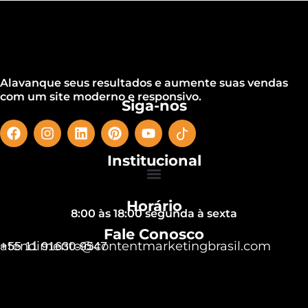
Alavanque seus resultados e aumente suas vendas
com um site moderno e responsivo.
Siga-nos
Institucional
Horário
8:00 às 18:00 segunda à sexta
Fale Conosco
atendimento@contentmarketingbrasil.com
+55 11 91630-9547