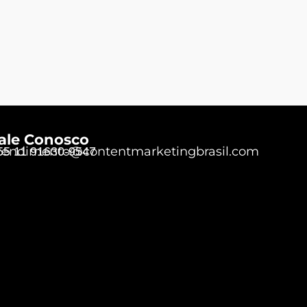
ale Conosco
tendimento@contentmarketingbrasil.com
55 11 91630-9547