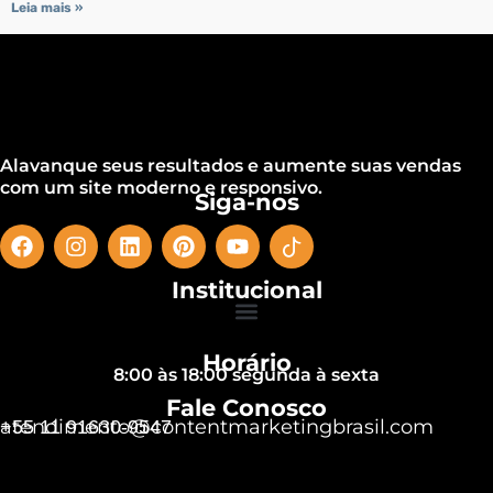
Leia mais »
Alavanque seus resultados e aumente suas vendas
com um site moderno e responsivo.
Siga-nos
Institucional
Horário
8:00 às 18:00 segunda à sexta
Fale Conosco
atendimento@contentmarketingbrasil.com
+55 11 91630-9547