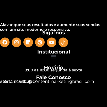
Alavanque seus resultados e aumente suas vendas
com um site moderno e responsivo.
Siga-nos
Institucional
Horário
8:00 às 18:00 segunda à sexta
Fale Conosco
atendimento@contentmarketingbrasil.com
+55 11 91630-9547