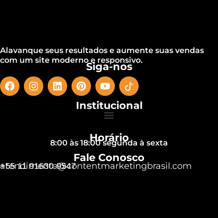
Alavanque seus resultados e aumente suas vendas
com um site moderno e responsivo.
Siga-nos
Institucional
Horário
8:00 às 18:00 segunda à sexta
Fale Conosco
atendimento@contentmarketingbrasil.com
+55 11 91630-9547