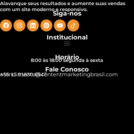
Alavanque seus resultados e aumente suas vendas
com um site moderno e responsivo.
Siga-nos
Institucional
Horário
8:00 às 18:00 segunda à sexta
Fale Conosco
atendimento@contentmarketingbrasil.com
+55 11 91630-9547