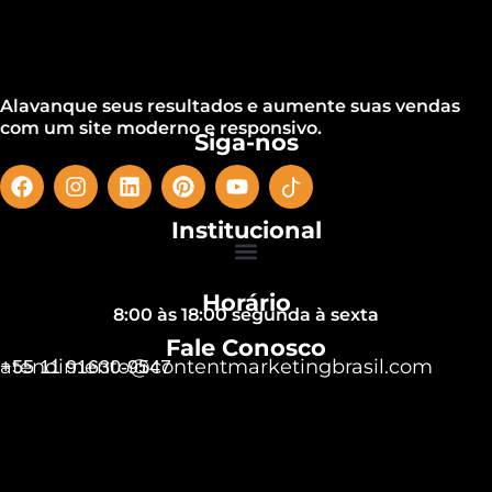
Alavanque seus resultados e aumente suas vendas
com um site moderno e responsivo.
Siga-nos
Institucional
Horário
8:00 às 18:00 segunda à sexta
Fale Conosco
atendimento@contentmarketingbrasil.com
+55 11 91630-9547