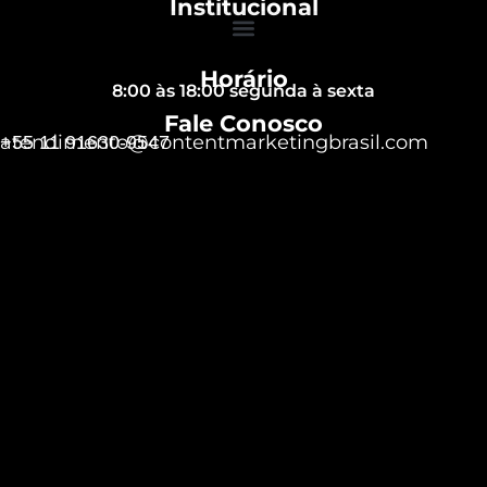
Institucional
Horário
8:00 às 18:00 segunda à sexta
Fale Conosco
atendimento@contentmarketingbrasil.com
+55 11 91630-9547