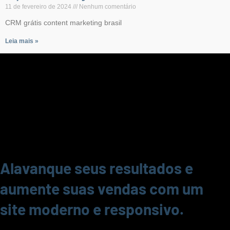
11 de fevereiro de 2024
Nenhum comentário
CRM grátis content marketing brasil
Leia mais »
Alavanque seus resultados e
aumente suas vendas com um
site moderno e responsivo.