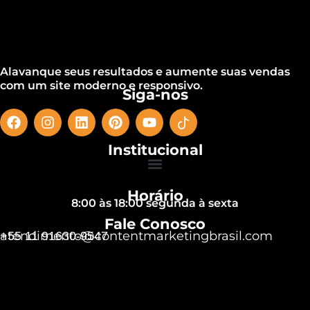
Alavanque seus resultados e aumente suas vendas
com um site moderno e responsivo.
Siga-nos
Institucional
Horário
8:00 às 18:00 segunda à sexta
Fale Conosco
atendimento@contentmarketingbrasil.com
+55 11 91630-9547