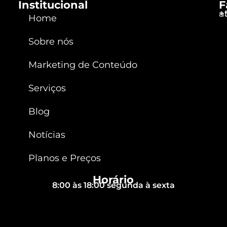
Institucional
F
a
+
Home
Sobre nós
Marketing de Conteúdo
Serviços
Blog
Notícias
Planos e Preços
Horário
8:00 às 18:00 segunda à sexta