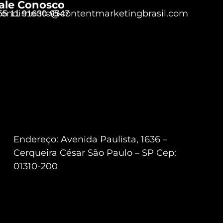
ale Conosco
tendimento@contentmarketingbrasil.com
55 11 91630-9547
Endereço: Avenida Paulista, 1636 –
Cerqueira César São Paulo – SP Cep:
01310-200