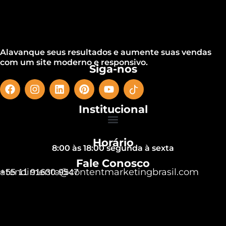
Alavanque seus resultados e aumente suas vendas
com um site moderno e responsivo.
Siga-nos
Institucional
Horário
8:00 às 18:00 segunda à sexta
Fale Conosco
atendimento@contentmarketingbrasil.com
+55 11 91630-9547