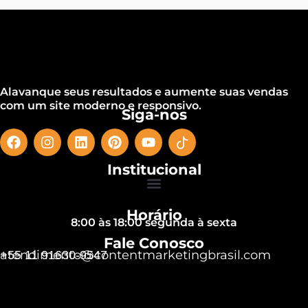
Alavanque seus resultados e aumente suas vendas
com um site moderno e responsivo.
Siga-nos
Institucional
Horário
8:00 às 18:00 segunda à sexta
Fale Conosco
atendimento@contentmarketingbrasil.com
+55 11 91630-9547