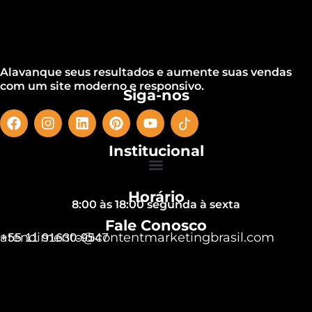
Alavanque seus resultados e aumente suas vendas
com um site moderno e responsivo.
Siga-nos
Institucional
Horário
8:00 às 18:00 segunda à sexta
Fale Conosco
atendimento@contentmarketingbrasil.com
+55 11 91630-9547