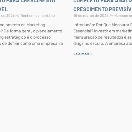
TO PARA CRESCIMENTO
COMPLETO PARA ANÁLI
VEL
CRESCIMENTO PREVISÍV
o de 2026
Nenhum comentário
18 de março de 2026
Nenhum co
anejamento de Marketing
Introdução: Por Que Mensurar 
o? De forma geral, o planejamento
Essencial? Investir em marketin
ng estratégico é o processo
mensuração de resultados é s
o de definir como uma empresa irá
dirigir no escuro. A empresa at
Leia mais »