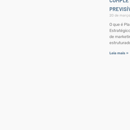
COMPLE
PREVISÍ
20 de març
O que é Pl
Estratégic
de marketi
estruturad
Leia mais »