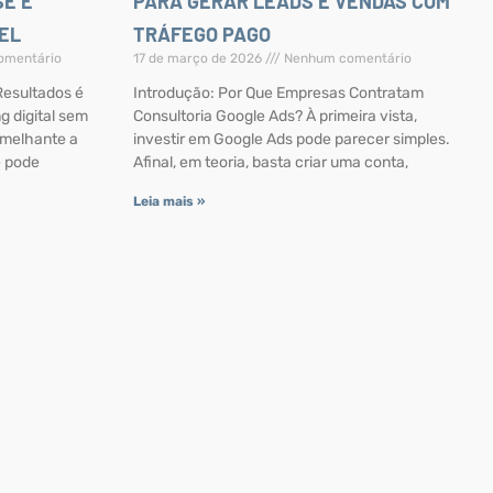
SE E
PARA GERAR LEADS E VENDAS COM
EL
TRÁFEGO PAGO
mentário
17 de março de 2026
Nenhum comentário
Resultados é
Introdução: Por Que Empresas Contratam
g digital sem
Consultoria Google Ads? À primeira vista,
emelhante a
investir em Google Ads pode parecer simples.
é pode
Afinal, em teoria, basta criar uma conta,
Leia mais »