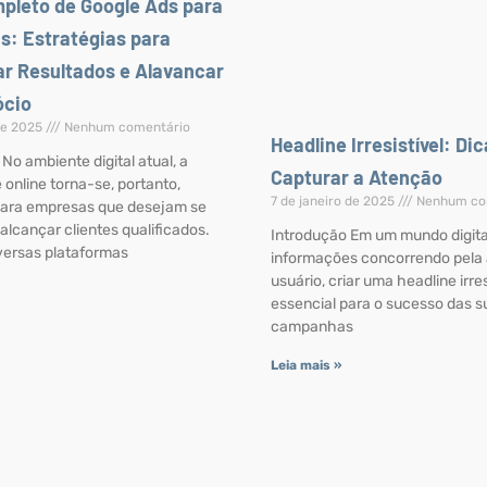
pleto de Google Ads para
: Estratégias para
r Resultados e Alavancar
ócio
 de 2025
Nenhum comentário
Headline Irresistível: Di
No ambiente digital atual, a
Capturar a Atenção
 online torna-se, portanto,
7 de janeiro de 2025
Nenhum co
para empresas que desejam se
alcançar clientes qualificados.
Introdução Em um mundo digital
iversas plataformas
informações concorrendo pela
usuário, criar uma headline irres
essencial para o sucesso das s
campanhas
Leia mais »