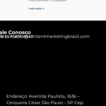
mais clientes. Introdução
Leia mais »
ale Conosco
tendimento@contentmarketingbrasil.com
55 11 91630-9547
Endereço: Avenida Paulista, 1636 –
Cerqueira César São Paulo – SP Cep: