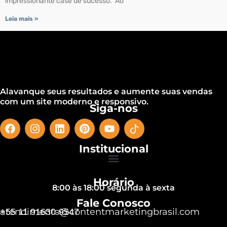
impressionante case de sucesso. Ao
Leia mais »
Alavanque seus resultados e aumente suas vendas
com um site moderno e responsivo.
Siga-nos
Institucional
Horário
8:00 às 18:00 segunda à sexta
Fale Conosco
atendimento@contentmarketingbrasil.com
+55 11 91630-9547