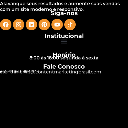
Alavanque seus resultados e aumente suas vendas
com um site moderno e responsivo.
Siga-nos
Institucional
Horário
8:00 às 18:00 segunda à sexta
Fale Conosco
+55 11 91630-9547
atendimento@contentmarketingbrasil.com