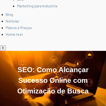
Marketing para Industria
Blog
Notícias
Planos e Preços
Home test
X
SEO: Como Alcançar
Sucesso Online com
Otimização de Busca