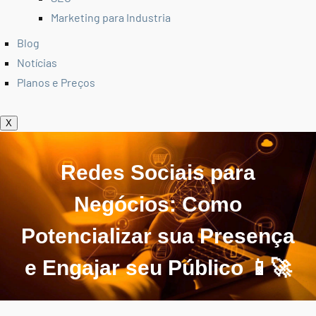
Marketing para Industria
Blog
Notícias
Planos e Preços
X
Redes Sociais para
Negócios: Como
Potencializar sua Presença
e Engajar seu Público 📱🚀