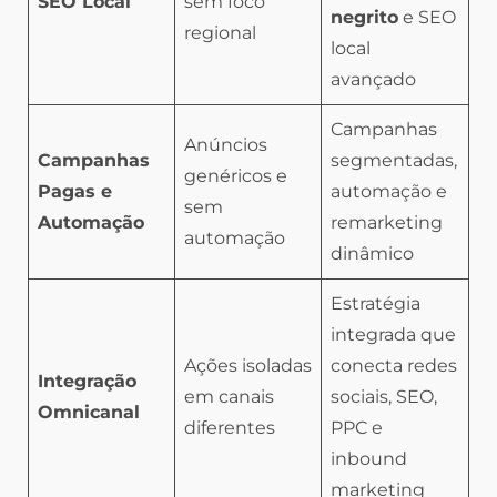
SEO Local
sem foco
negrito
e SEO
regional
local
avançado
Campanhas
Anúncios
Campanhas
segmentadas,
genéricos e
Pagas e
automação e
sem
Automação
remarketing
automação
dinâmico
Estratégia
integrada que
Ações isoladas
conecta redes
Integração
em canais
sociais, SEO,
Omnicanal
diferentes
PPC e
inbound
marketing