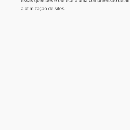
essas questões e oferecerá uma compreensão detalh
a otimização de sites.