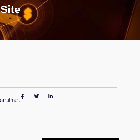
Site
rtilhar: