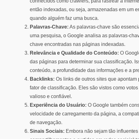
conhecidos como crawlers, para rastrear a intern
então indexadas, ou seja, armazenadas em um e
quando alguém faz uma busca.
Palavras-Chave:
As palavras-chave são essencia
uma pesquisa, o Google analisa as palavras-chav
chave encontradas nas páginas indexadas.
Relevância e Qualidade do Conteúdo:
O Google
das páginas para determinar sua classificação. Is
conteúdo, a profundidade das informações e a pr
Backlinks:
Os links de outros sites que apontam 
fator de classificação. Eles são vistos como voto
valioso e confiável.
Experiência do Usuário:
O Google também consid
velocidade de carregamento da página, a compatib
de navegação.
Sinais Sociais:
Embora não sejam tão influentes q