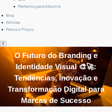
Marketing para Industria
Blog
Notícias
Planos e Preços
X
O Futuro do Branding e
Identidade Visual 🎨🚀:
Tendências, Inovação e
Transformação Digital para
Marcas de Sucesso