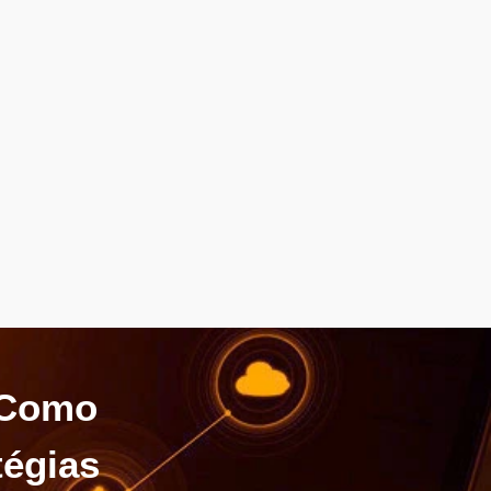
 Como
tégias