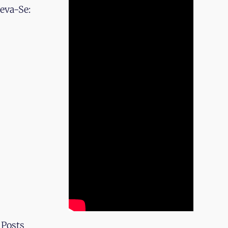
eva-Se:
 Posts