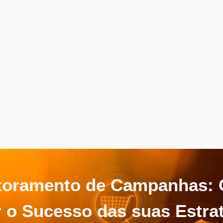
toramento de Campanhas:
 o Sucesso das suas Estra